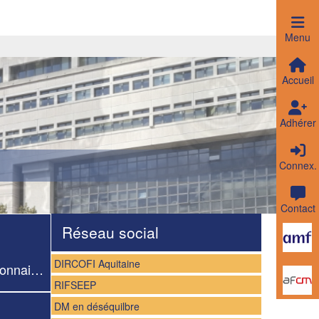
Menu
Accueil
Adhérer
F
Connex.
Contact
Réseau social
DIRCOFI Aquitaine
La responsabilité des gestionnaires publics
RIFSEEP
DM en déséquilbre