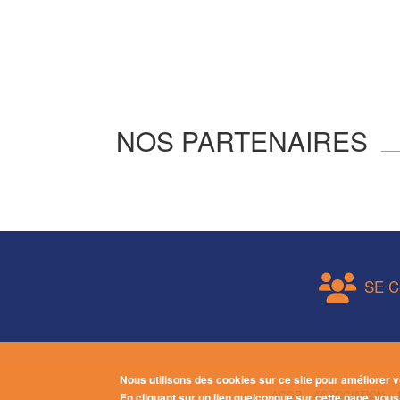
NOS PARTENAIRES
Pieds
SE 
de
page
actions
Pied
Nous utilisons des cookies sur ce site pour améliorer v
ACCP – ASSOCIATION – 1
En cliquant sur un lien quelconque sur cette page, vo