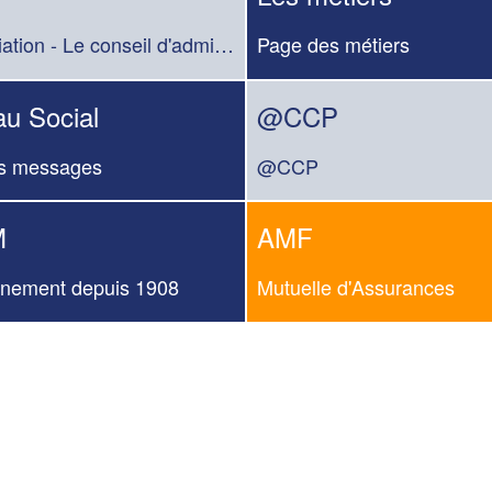
L'association - Le conseil d'administration
Page des métiers
u Social
@CCP
rs messages
@CCP
M
AMF
nnement depuis 1908
Mutuelle d'Assurances