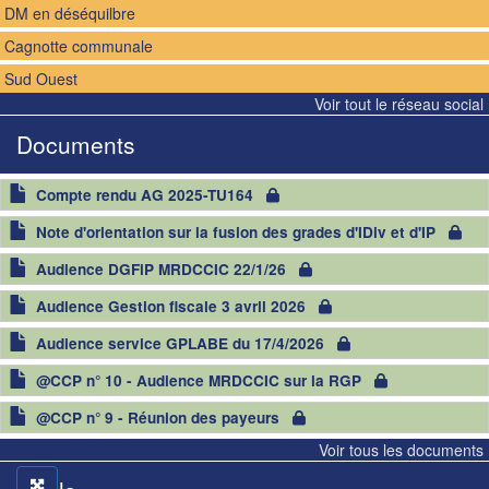
DM en déséquilbre
Cagnotte communale
Sud Ouest
Voir tout le réseau social
Documents
Document
Compte rendu AG 2025-TU164
Document
Note d'orientation sur la fusion des grades d'IDiv et d'IP
Document
Audience DGFiP MRDCCIC 22/1/26
Document
Audience Gestion fiscale 3 avril 2026
Document
Audience service GPLABE du 17/4/2026
Document
@CCP n° 10 - Audience MRDCCIC sur la RGP
Document
@CCP n° 9 - Réunion des payeurs
Voir tous les documents